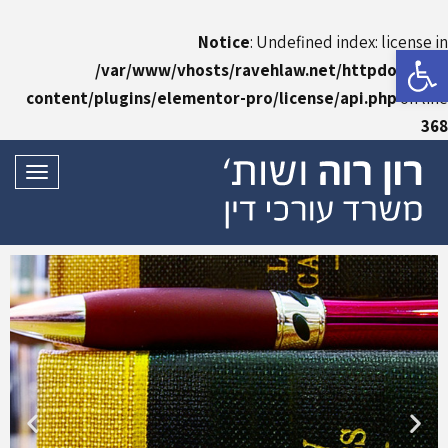
Notice
: Undefined index: license in
פתח סרגל נגישות
/var/www/vhosts/ravehlaw.net/httpdocs/wp-
content/plugins/elementor-pro/license/api.php
on line
368
תפריט